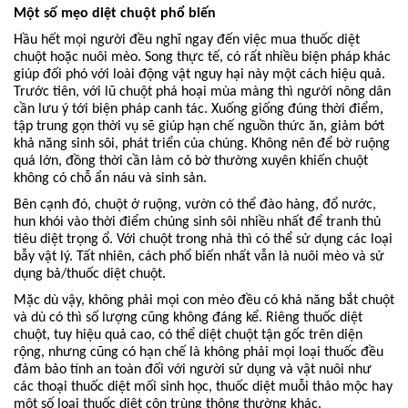
Một số mẹo diệt chuột phổ biến
Hầu hết mọi người đều nghĩ ngay đến việc mua thuốc diệt
chuột hoặc nuôi mèo. Song thực tế, có rất nhiều biện pháp khác
giúp đối phó với loài động vật nguy hại này một cách hiệu quả.
Trước tiên, với lũ chuột phá hoại mùa màng thì người nông dân
cần lưu ý tới biện pháp canh tác. Xuống giống đúng thời điểm,
tập trung gọn thời vụ sẽ giúp hạn chế nguồn thức ăn, giảm bớt
khả năng sinh sôi, phát triển của chúng. Không nên để bờ ruộng
quá lớn, đồng thời cần làm cỏ bờ thường xuyên khiến chuột
không có chỗ ẩn náu và sinh sản.
Bên cạnh đó, chuột ở ruộng, vườn có thể đào hàng, đổ nước,
hun khói vào thời điểm chúng sinh sôi nhiều nhất để tranh thủ
tiêu diệt trọng ổ. Với chuột trong nhà thì có thể sử dụng các loại
bẫy vật lý. Tất nhiên, cách phổ biến nhất vẫn là nuôi mèo và sử
dụng bả/thuốc diệt chuột.
Mặc dù vậy, không phải mọi con mèo đều có khả năng bắt chuột
và dù có thì số lượng cũng không đáng kể. Riêng thuốc diệt
chuột, tuy hiệu quả cao, có thể diệt chuột tận gốc trên diện
rộng, nhưng cũng có hạn chế là không phải mọi loại thuốc đều
đảm bảo tính an toàn đối với người sử dụng và vật nuôi như
các thoại thuốc diệt mối sinh học, thuốc diệt muỗi thảo mộc hay
một số loại thuốc diệt côn trùng thông thường khác.