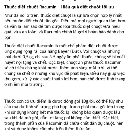
Thuốc diệt chuột Racumin – Hiệu quả diệt chuột tối ưu
Như đã nói ở trên, thuốc diệt chuột là sự lựa chọn hợp lý nhất
nếu muộn diệt chuột tận gốc. Điều mà mọi người quan tâm hơn
cả vẫn là làm sao để tìm được loại thuốc diệt chuột vừa hiệu
quả, vừa an toàn, và Racumin chính là gợi ý hoàn hảo dành cho
bạn.
Thuốc diệt chuột Racumin là một chế phẩm diệt chuột được
ứng dụng rộng rãi của hãng Bayer (Đức). Với chuột và những
loài dưới 0,5kg, chỉ sau 3-5 ngày ăn phải thuốc, chúng sẽ bị xuất
huyết nội tạng và chết. Đặc biệt, chuột ăn phải thuốc Racumin
sẽ có triệu chứng khát nước, thèm ánh sáng mặt trời, vì thế,
chúng sẽ chết ở những khu vực dễ phát hiện. Điều này giúp việc
thu gom, xử lý xác chuột thuận lợi hơn, hạn chế được tình trạng
ô nhiễm môi trường.
Thuốc còn có ưu điểm là được đóng gói 10g/bì, có thể tùy nhu
cầu mà dự tính số lượng phù hợp, tránh phải mua gói lớn trong
khi sử dụng không hết mà thuốc lại không bảo quản được lâu
sau khi đã mở gói, dẫn tới lãng phí không cần thiết. Đặc biệt,
trong thành phần của Racumin đã chứa chất dẫn dụ chuột, nên
khi sử dụng không cần pha trộn thêm thức ăn.