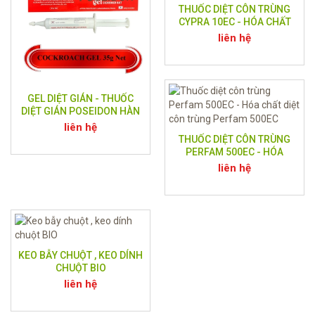
THUỐC DIỆT CÔN TRÙNG
CYPRA 10EC - HÓA CHẤT
DIỆT CÔN TRÙNG ẤN ĐỘ
liên hệ
GEL DIỆT GIÁN - THUỐC
DIỆT GIÁN POSEIDON HÀN
QUỐC ( SIÊU DIỆT GIÁN )
liên hệ
THUỐC DIỆT CÔN TRÙNG
PERFAM 500EC - HÓA
CHẤT DIỆT CÔN TRÙNG
liên hệ
PERFAM 500EC
KEO BẪY CHUỘT , KEO DÍNH
CHUỘT BIO
liên hệ