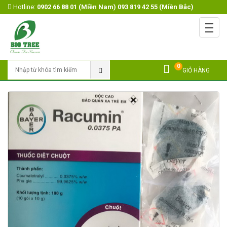
Hotline:
0902 66 88 01 (Miền Nam) 093 819 42 55 (Miền Bắc)
Menu
Trang chủ
Giới Thiệu
0
Tìm Kiếm
GIỎ HÀNG
Sản Phẩm
Open submenu
Khuyến mãi
Tin Tức
Video
Liên Hệ