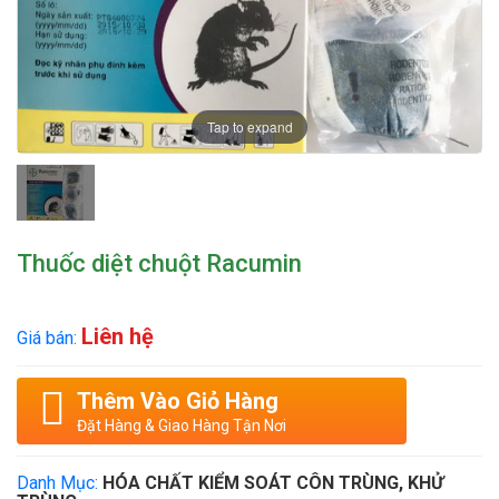
Tap to expand
Thuốc diệt chuột Racumin
Liên hệ
Giá bán:
Thêm Vào Giỏ Hàng
Đặt Hàng & Giao Hàng Tận Nơi
Danh Mục:
HÓA CHẤT KIỂM SOÁT CÔN TRÙNG, KHỬ