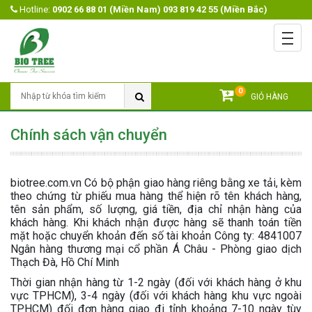
Hotline:
0902 66 88 01 (Miền Nam) 093 819 42 55 (Miền Bắc)
Menu
Trang chủ
Giới Thiệu
0
Tìm Kiếm
GIỎ HÀNG
Sản Phẩm
Open submenu
Chính sách vận chuyển
Khuyến mãi
Tin Tức
biotree.com.vn Có bộ phận giao hàng riêng bằng xe tải, kèm
theo chứng từ phiếu mua hàng thể hiện rõ tên khách hàng,
Video
tên sản phẩm, số lượng, giá tiền, địa chỉ nhận hàng của
khách hàng. Khi khách nhận được hàng sẽ thanh toán tiền
Liên Hệ
mặt hoặc chuyển khoản đến số tài khoản Công ty: 4841007
Ngân hàng thương mại cổ phần Á Châu - Phòng giao dịch
Thạch Đà, Hồ Chí Minh
Thời gian nhận hàng từ 1-2 ngày (đối với khách hàng ở khu
vực TPHCM), 3-4 ngày (đối với khách hàng khu vực ngoài
TPHCM) đối đơn hàng giao đi tỉnh khoảng 7-10 ngày tùy