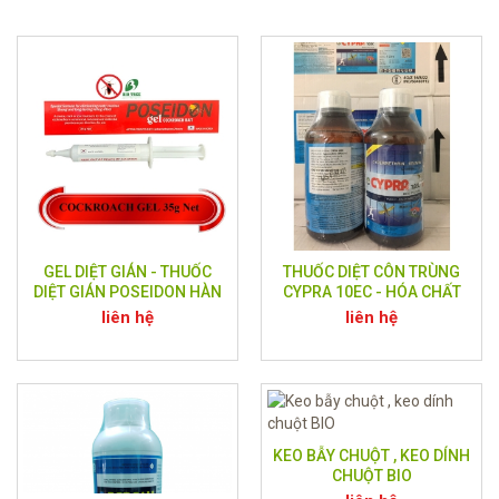
GEL DIỆT GIÁN - THUỐC
THUỐC DIỆT CÔN TRÙNG
DIỆT GIÁN POSEIDON HÀN
CYPRA 10EC - HÓA CHẤT
QUỐC ( SIÊU DIỆT GIÁN )
DIỆT CÔN TRÙNG ẤN ĐỘ
liên hệ
liên hệ
KEO BẪY CHUỘT , KEO DÍNH
CHUỘT BIO