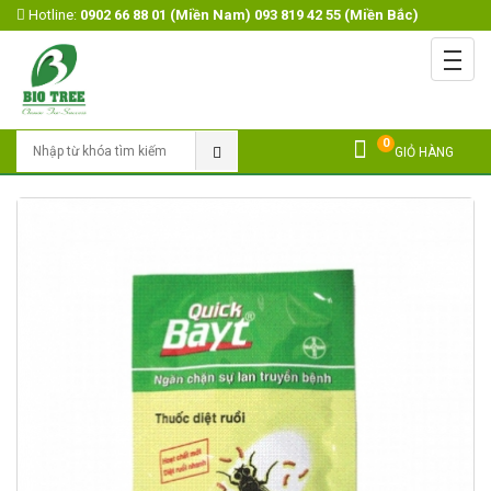
Hotline:
0902 66 88 01 (Miền Nam) 093 819 42 55 (Miền Bắc)
Menu
Trang chủ
Giới Thiệu
0
Tìm Kiếm
GIỎ HÀNG
Sản Phẩm
Open submenu
Khuyến mãi
Tin Tức
Video
Liên Hệ