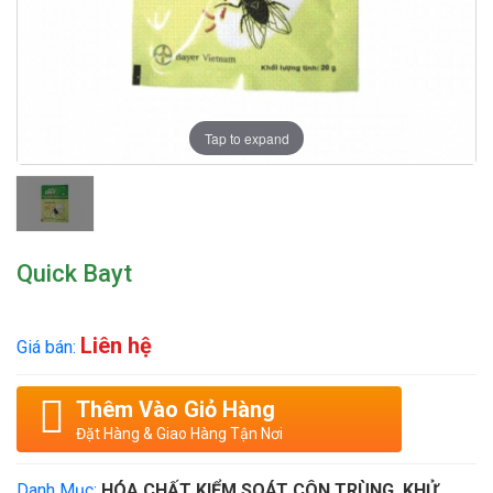
Tap to expand
Quick Bayt
Liên hệ
Giá bán:
Thêm Vào Giỏ Hàng
Đặt Hàng & Giao Hàng Tận Nơi
Danh Mục:
HÓA CHẤT KIỂM SOÁT CÔN TRÙNG, KHỬ