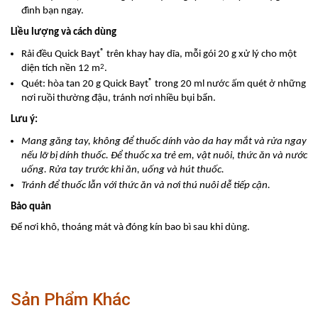
đình bạn ngay.
Liều lượng và cách dùng
®
Rải đều Quick Bayt
trên khay hay dĩa, mỗi gói 20 g xử lý cho một
2
diện tích nền 12 m
.
®
Quét: hòa tan 20 g Quick Bayt
trong 20 ml nước ấm quét ở những
nơi ruồi thường đậu, tránh nơi nhiều bụi bẩn.
Lưu ý:
Mang găng tay, không để thuốc dính vào da hay mắt và rửa ngay
nếu lỡ bị dính thuốc. Để thuốc xa trẻ em, vật nuôi, thức ăn và nước
uống. Rửa tay trước khi ăn, uống và hút thuốc.
Tránh để thuốc lẫn với thức ăn và nơi thú nuôi dễ tiếp cận.
Bảo quản
Để nơi khô, thoáng mát và đóng kín bao bì sau khi dùng.
Sản Phẩm Khác