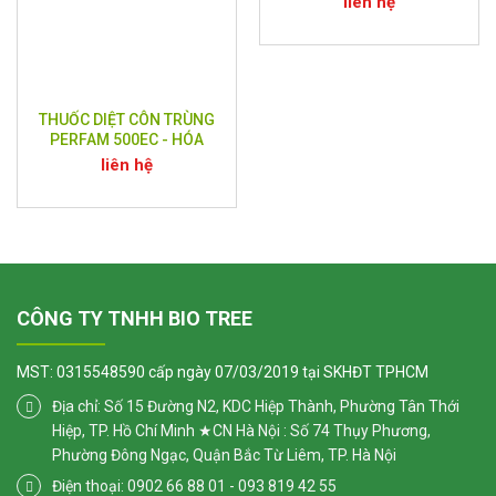
liên hệ
THUỐC DIỆT CÔN TRÙNG
PERFAM 500EC - HÓA
CHẤT DIỆT CÔN TRÙNG
liên hệ
PERFAM 500EC
CÔNG TY TNHH BIO TREE
MST: 0315548590 cấp ngày 07/03/2019 tại SKHĐT TPHCM
Địa chỉ: Số 15 Đường N2, KDC Hiệp Thành, Phường Tân Thới
Hiệp, TP. Hồ Chí Minh ★CN Hà Nội : Số 74 Thụy Phương,
Phường Đông Ngạc, Quận Bắc Từ Liêm, TP. Hà Nội
Điện thoại: 0902 66 88 01 - 093 819 42 55