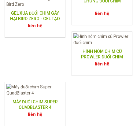
CHÔNG ĐUỔI CHIM
GEL XUA ĐUỔI CHIM GÂY
liên hệ
HẠI BIRD ZERO - GEL TẠO
ẢO GIÁC LỬA BIRD ZERO
liên hệ
HÌNH NÔM CHIM CÚ
PROWLER ĐUỔI CHIM
liên hệ
MÁY ĐUỔI CHIM SUPER
QUADBLASTER 4
liên hệ