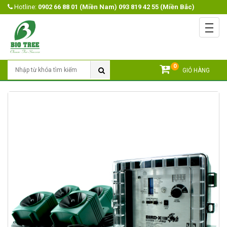
Hotline:
0902 66 88 01 (Miền Nam) 093 819 42 55 (Miền Bắc)
Menu
Trang chủ
Giới Thiệu
0
Tìm Kiếm
GIỎ HÀNG
Sản Phẩm
Open submenu
Khuyến mãi
Tin Tức
Video
Liên Hệ