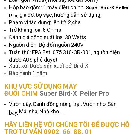
Hộp bao gồm: 1 máy điều chỉnh
Super Bird-X Peller
, giá đỡ, bộ sạc, hướng dẫn sử dụng,
Pro
Phạm vi tác dụng: lên tới 2,4ha
Trở kháng loa: 8 Ohms
Đánh giá công suất loa: 30 Watts
Nguồn điện: Bộ đổi nguồn 240V
Tuân thủ: EPA Est. 075 310-OR-001, nguồn điện
được AUS phê duyệt
Xuất xứ: Được sản xuất bởi Bird-X
Bảo hành 1 năm
KHU VỰC SỬ DỤNG MÁY
ĐUỔI CHIM
Super Bird-X Peller Pro
Vườn cây,
Cánh đồng nông trại,
Vườn nho,
Sân
Mái nhà,
Nhà kho ...
bay,
HÃY LIÊN HỆ VỚI CHÚNG TÔI ĐỂ ĐƯỢC HỖ
TRỢ TƯ VẤN 0902. 66. 88. 01