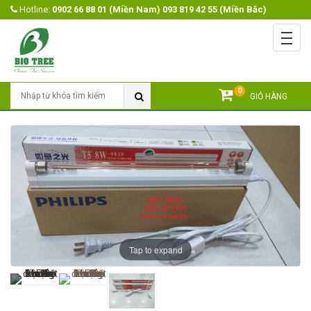
Hotline:
0902 66 88 01 (Miền Nam) 093 819 42 55 (Miền Bắc)
Menu
Trang chủ
Giới Thiệu
0
Tìm Kiếm
GIỎ HÀNG
Sản Phẩm
Open submenu
Khuyến mãi
Tin Tức
Video
Liên Hệ
Tap to expand