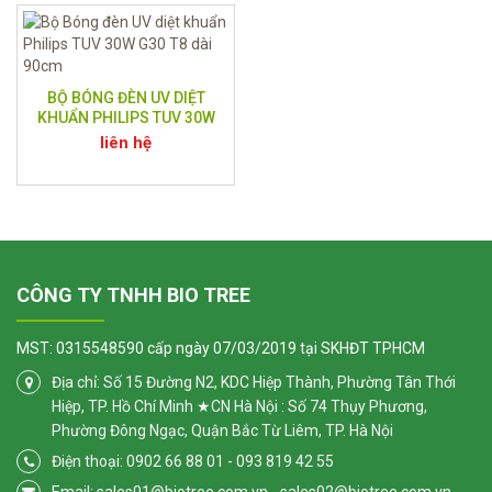
BỘ BÓNG ĐÈN UV DIỆT
KHUẨN PHILIPS TUV 30W
G30 T8 DÀI 90CM
liên hệ
CÔNG TY TNHH BIO TREE
MST: 0315548590 cấp ngày 07/03/2019 tại SKHĐT TPHCM
Địa chỉ: Số 15 Đường N2, KDC Hiệp Thành, Phường Tân Thới
Hiệp, TP. Hồ Chí Minh ★CN Hà Nội : Số 74 Thụy Phương,
Phường Đông Ngạc, Quận Bắc Từ Liêm, TP. Hà Nội
Điện thoại: 0902 66 88 01 - 093 819 42 55