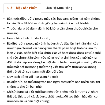
Giới Thiệu Sản Phẩm
Liên Hệ Mua Hàng
Bả thuốc diệt ruồi vipesco màu sắc: hạt vàng giống hạt nêm chúng
ta nên để nơi khó tìm vì rất giống hạt nêm trẻ em sẽ bị nhầm;
Thuốc : dạng bả dùng đánh bả không cần phun thuốc chỉ cần cho
ruồi ăn;
Hoạt chất chính: Imidacloprid ;
Bả diệt ruồi vipesco gây ảnh hưởng trực tiếp lên hệ thần kinh của
ruồi thậm chí một vài nanogram thành phần hoạt tính đã làm rối
loạn vị giác, nhận biết của khứu giác và hoạt động động cơ của ruồi,
chủ yếu chúng tấn công vào năng lượng sinh học của ruồi gây ra
đột tử khi tiếp xúc đúng bề mặt đánh bả làm ruồi giảm mâthj độ và
ruồi mất bấtlực không thể trong việc tìm kiếm thức ăn và không
thể trở về tổ, suy giảm mật độ ruồi dần;
Quy cách đóng gói : 10 gram / 1 gói ;
Bả diệt ruồi có thể dùng vào ban ngày thời điểm nào nhiều ruồi thì
chúng ta cho ăn bạn nhé;
Khi sử dụng bả diệt ruồi bạn nên trộn thêm một ít hương vị như:
thịt dê, thịt tươi, cá, đường , chất ngọt… để tạo thêm hấp dẫn con
ruồi đến ăn và tiêu diệt chúng;