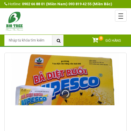
Hotline:
0902 66 88 01 (Miền Nam) 093 819 42 55 (Miền Bắc)
Menu
Trang chủ
Giới Thiệu
0
Tìm Kiếm
GIỎ HÀNG
Sản Phẩm
Open submenu
Khuyến mãi
Tin Tức
Video
Liên Hệ