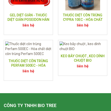
GEL DIỆT GIÁN - THUỐC
THUỐC DIỆT CÔN TRÙNG
DIỆT GIÁN POSEIDON HÀN
CYPRA 10EC - HÓA CHẤT
QUỐC ( SIÊU DIỆT GIÁN )
DIỆT CÔN TRÙNG ẤN ĐỘ
liên hệ
liên hệ
KEO BẪY CHUỘT , KEO DÍNH
CHUỘT BIO
THUỐC DIỆT CÔN TRÙNG
PERFAM 500EC - HÓA
liên hệ
CHẤT DIỆT CÔN TRÙNG
liên hệ
PERFAM 500EC
CÔNG TY TNHH BIO TREE