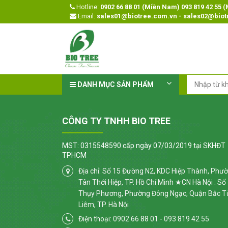
Hotline:
0902 66 88 01 (Miền Nam) 093 819 42 55 
Email:
sales01@biotree.com.vn - sales02@bio
DANH MỤC SẢN PHẨM
CÔNG TY TNHH BIO TREE
MST: 0315548590 cấp ngày 07/03/2019 tại SKHĐT
TPHCM
Địa chỉ: Số 15 Đường N2, KDC Hiệp Thành, Phư
Tân Thới Hiệp, TP. Hồ Chí Minh ★CN Hà Nội : Số
Thụy Phương, Phường Đông Ngạc, Quận Bắc T
Liêm, TP. Hà Nội
Điện thoại: 0902 66 88 01 - 093 819 42 55