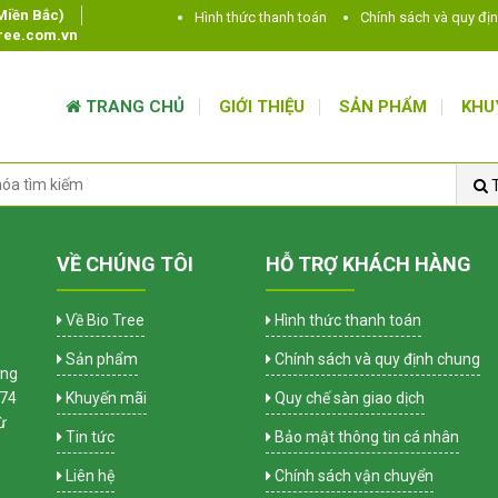
(Miền Bắc)
Hình thức thanh toán
Chính sách và quy đị
tree.com.vn
TRANG CHỦ
GIỚI THIỆU
SẢN PHẨM
KHU
T
VỀ CHÚNG TÔI
HỖ TRỢ KHÁCH HÀNG
Về Bio Tree
Hình thức thanh toán
Sản phẩm
Chính sách và quy định chung
ờng
 74
Khuyến mãi
Quy chế sàn giao dịch
ừ
Tin tức
Bảo mật thông tin cá nhân
Liên hệ
Chính sách vận chuyển