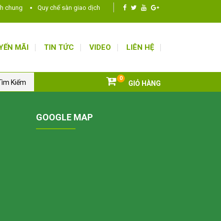
nh chung
Quy chế sàn giao dịch
YẾN MÃI
TIN TỨC
VIDEO
LIÊN HỆ
0
ìm Kiếm
GIỎ HÀNG
GOOGLE MAP